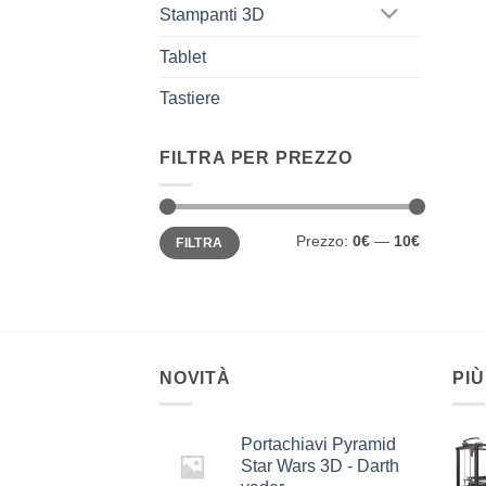
Stampanti 3D
Tablet
Tastiere
FILTRA PER PREZZO
Prezzo
Prezzo
Prezzo:
0€
—
10€
FILTRA
Min
Max
NOVITÀ
PIÙ
Portachiavi Pyramid
Star Wars 3D - Darth