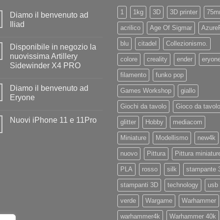
1
1kg
3D
3D printer
75m
Diamo il benvenuto ad
Iliad
acrilico
Age Of Sigmar
Azure
Nessun
commento
blu
citadel
Collezionismo.
Disponibile in negozio la
su
Diamo
nuovissima Artillery
colore
creality
ender
eryon
il
Sidewinder X4 PRO
benvenuto
ad
filamento
funko pop
Nessun
Iliad
commento
Diamo il benvenuto ad
su
Games Workshop
giallo
Disponibile
Eryone
in
Giochi da tavolo
Gioco da tavol
negozio
Nessun
la
commento
Nuovi iPhone 11 e 11Pro
nuovissima
su
glitter
Hobby
mediacom
Artillery
Diamo
Nessun
Sidewinder
il
commento
Miniature
Modellismo
new4k
X4
benvenuto
su
PRO
ad
Nuovi
Eryone
nuovo
Pittura
Pittura miniatur
iPhone
11
e
PLA
rosso
silk
stampante 
11Pro
stampanti 3D
technology
usb
verde
Wargame
Warhammer
warhammer4k
Warhammer 40k