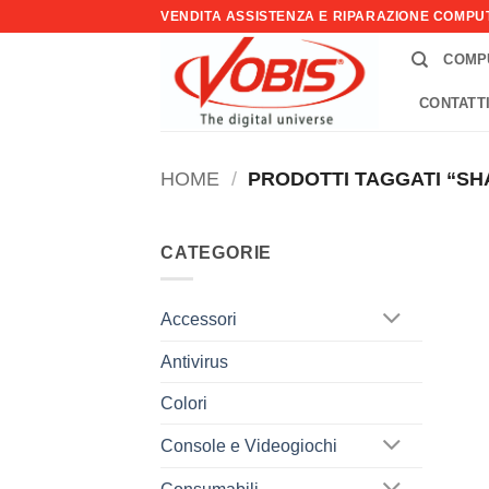
Salta
VENDITA ASSISTENZA E RIPARAZIONE COMP
ai
COMP
contenuti
CONTATT
HOME
/
PRODOTTI TAGGATI “SH
CATEGORIE
Accessori
Antivirus
Colori
Console e Videogiochi