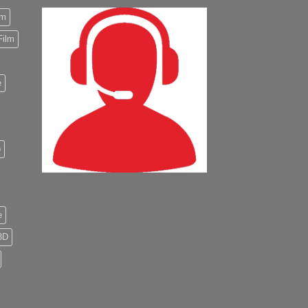
m
Film
e
o
e
3D