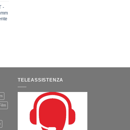
 -
75mm
ente
TELEASSISTENZA
m
Film
e