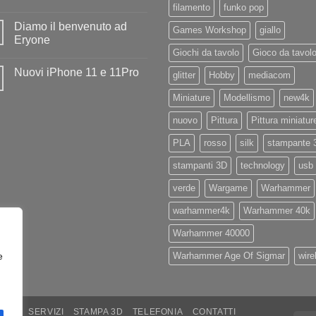
ad
filamento
funko pop
Nessun
Iliad
commento
Diamo il benvenuto ad
su
Games Workshop
giallo
Disponibile
Eryone
in
Giochi da tavolo
Gioco da tavol
negozio
Nessun
la
commento
Nuovi iPhone 11 e 11Pro
nuovissima
su
glitter
Hobby
mediacom
Artillery
Diamo
Nessun
Sidewinder
il
commento
Miniature
Modellismo
new4k
X4
benvenuto
su
PRO
ad
Nuovi
Eryone
nuovo
Pittura
Pittura miniatur
iPhone
11
e
PLA
rosso
silk
stampante 
11Pro
stampanti 3D
technology
usb
verde
Wargame
Warhammer
warhammer4k
Warhammer 40k
Warhammer 40000
e
Warhammer Age Of Sigmar
wire
ARE
SERVIZI
STAMPA 3D
TELEFONIA
CONTATTI