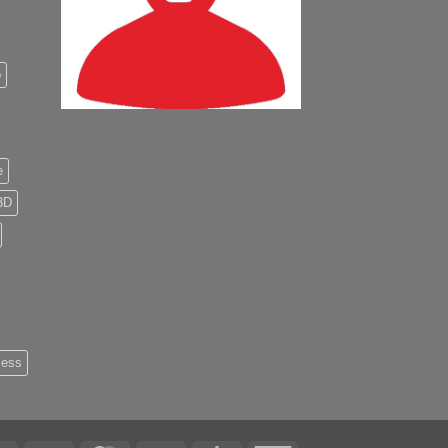
o
e
3D
less