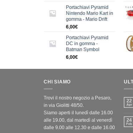
Portachiavi Pyramid
Nintendo Mario Kart in
gomma - Mario Drift
6,00
€
Portachiavi Pyramid
DC in gomma -
Batman Symbol
6,00
€
CHI SIAMO
UL
Trovi il nostro negozio a Pesaro,
22
in via Giolitti 48/50.
Apr
Siamo aperti il lunedì dalle 16.00
alle 19.00, dal martedì al venerdì
24
Feb
dalle 9.00 alle 12.30 e dalle 16.00