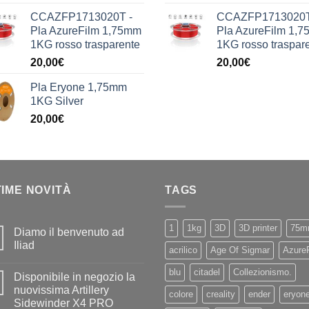
CCAZFP1713020T -
CCAZFP1713020T
Pla AzureFilm 1,75mm
Pla AzureFilm 1,
1KG rosso trasparente
1KG rosso traspar
20,00
€
20,00
€
Pla Eryone 1,75mm
1KG Silver
20,00
€
TIME NOVITÀ
TAGS
1
1kg
3D
3D printer
75m
Diamo il benvenuto ad
Iliad
acrilico
Age Of Sigmar
Azure
Nessun
commento
blu
citadel
Collezionismo.
Disponibile in negozio la
su
Diamo
nuovissima Artillery
colore
creality
ender
eryon
il
Sidewinder X4 PRO
benvenuto