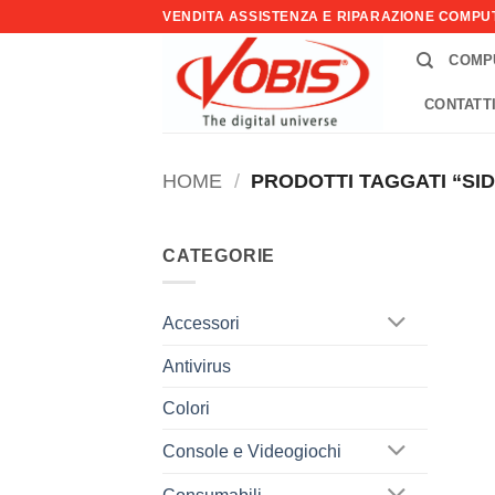
Salta
VENDITA ASSISTENZA E RIPARAZIONE COMP
ai
COMP
contenuti
CONTATT
HOME
/
PRODOTTI TAGGATI “SI
CATEGORIE
Accessori
Antivirus
Colori
Console e Videogiochi