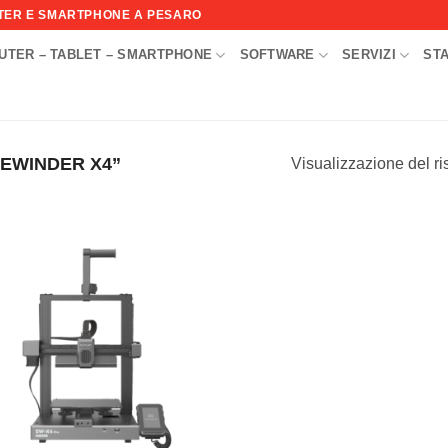
UTER E SMARTPHONE A PESARO
UTER – TABLET – SMARTPHONE
SOFTWARE
SERVIZI
ST
I
DEWINDER X4”
Visualizzazione del ri
Aggiungi
alla lista
dei
desideri