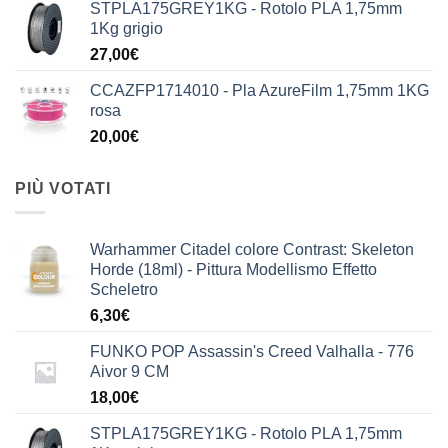
STPLA175GREY1KG - Rotolo PLA 1,75mm
1Kg grigio
27,00
€
CCAZFP1714010 - Pla AzureFilm 1,75mm 1KG
rosa
20,00
€
PIÙ VOTATI
Warhammer Citadel colore Contrast: Skeleton
Horde (18ml) - Pittura Modellismo Effetto
Scheletro
6,30
€
FUNKO POP Assassin's Creed Valhalla - 776
Aivor 9 CM
18,00
€
STPLA175GREY1KG - Rotolo PLA 1,75mm