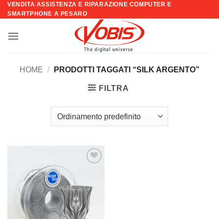
VENDITA ASSISTENZA E RIPARAZIONE COMPUTER E
Salta
SMARTPHONE A PESARO
ai
contenuti
HOME
/
PRODOTTI TAGGATI “SILK ARGENTO”
FILTRA
Aggiungi
alla lista
dei
desideri