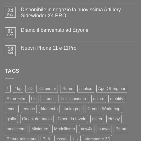
commento
su
Disponibile in negozio la nuovissima Artillery
24
Diamo
il
Feb
Sidewinder X4 PRO
benvenuto
Nessun
ad
commento
Iliad
Diamo il benvenuto ad Eryone
su
01
Disponibile
Feb
Nessun
in
commento
negozio
su
la
Nuovi iPhone 11 e 11Pro
18
Diamo
nuovissima
il
Set
Artillery
Nessun
benvenuto
Sidewinder
commento
ad
su
X4
Eryone
Nuovi
PRO
TAGS
iPhone
11
e
11Pro
1
1kg
3D
3D printer
75mm
acrilico
Age Of Sigmar
AzureFilm
blu
citadel
Collezionismo.
colore
creality
ender
eryone
filamento
funko pop
Games Workshop
giallo
Giochi da tavolo
Gioco da tavolo
glitter
Hobby
mediacom
Miniature
Modellismo
new4k
nuovo
Pittura
Pittura miniature
PLA
rosso
silk
stampante 3D