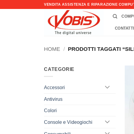
Salta
VENDITA ASSISTENZA E RIPARAZIONE COMP
ai
COMP
contenuti
CONTATT
HOME
/
PRODOTTI TAGGATI “SI
CATEGORIE
Accessori
Antivirus
Colori
Console e Videogiochi