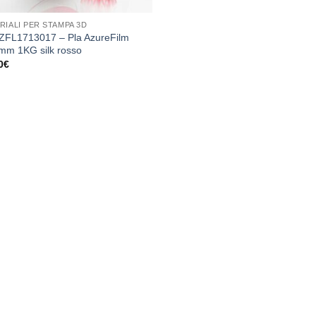
RIALI PER STAMPA 3D
FL1713017 – Pla AzureFilm
mm 1KG silk rosso
0
€