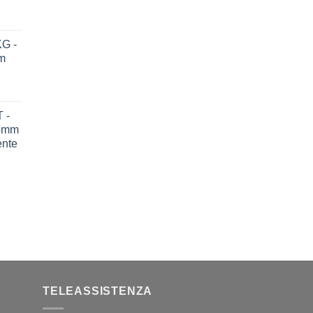
G -
m
 -
75mm
ente
TELEASSISTENZA