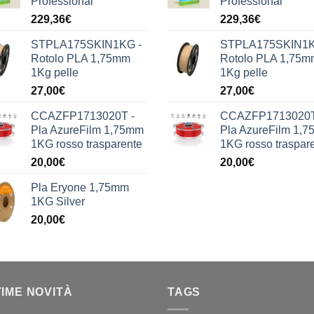
Professional
Professional
229,36
€
229,36
€
STPLA175SKIN1KG -
STPLA175SKIN1K
Rotolo PLA 1,75mm
Rotolo PLA 1,75m
1Kg pelle
1Kg pelle
27,00
€
27,00
€
CCAZFP1713020T -
CCAZFP1713020T
Pla AzureFilm 1,75mm
Pla AzureFilm 1,
1KG rosso trasparente
1KG rosso traspar
20,00
€
20,00
€
Pla Eryone 1,75mm
1KG Silver
20,00
€
TIME NOVITÀ
TAGS