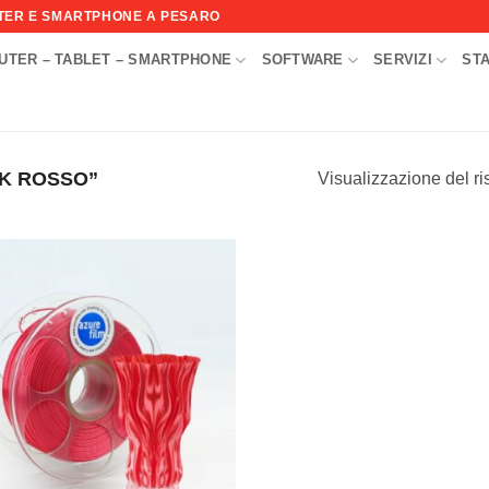
UTER E SMARTPHONE A PESARO
UTER – TABLET – SMARTPHONE
SOFTWARE
SERVIZI
ST
I
LK ROSSO”
Visualizzazione del ri
Aggiungi
alla lista
dei
desideri