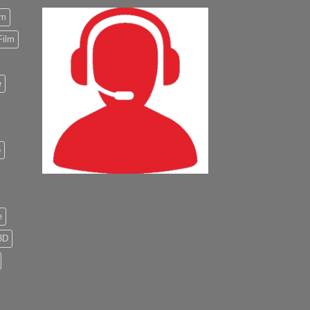
m
Film
e
o
e
3D