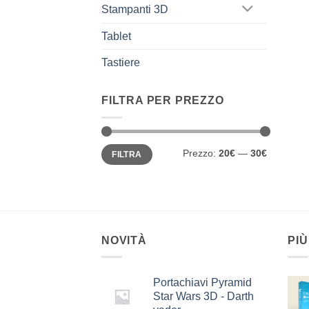
Stampanti 3D
Tablet
Tastiere
FILTRA PER PREZZO
Prezzo
Prezzo
Prezzo:
20€
—
30€
FILTRA
Min
Max
NOVITÀ
PIÙ
Portachiavi Pyramid
Star Wars 3D - Darth