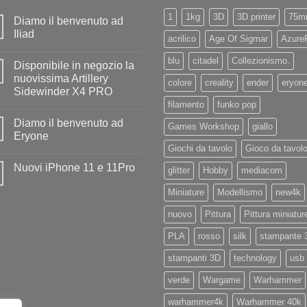
1
1kg
3D
3D printer
75m
Diamo il benvenuto ad
Iliad
acrilico
Age Of Sigmar
Azure
Nessun
commento
blu
citadel
Collezionismo.
Disponibile in negozio la
su
Diamo
nuovissima Artillery
colore
creality
ender
eryon
il
Sidewinder X4 PRO
benvenuto
ad
filamento
funko pop
Nessun
Iliad
commento
Diamo il benvenuto ad
su
Games Workshop
giallo
Disponibile
Eryone
in
Giochi da tavolo
Gioco da tavol
negozio
Nessun
la
commento
Nuovi iPhone 11 e 11Pro
nuovissima
su
glitter
Hobby
mediacom
Artillery
Diamo
Nessun
Sidewinder
il
commento
Miniature
Modellismo
new4k
X4
benvenuto
su
PRO
ad
Nuovi
Eryone
nuovo
Pittura
Pittura miniatur
iPhone
11
e
PLA
rosso
silk
stampante 
11Pro
stampanti 3D
technology
usb
verde
Wargame
Warhammer
warhammer4k
Warhammer 40k