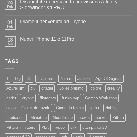
Disponibile in negozio la nuovissima Artillery
24
Diamo
il
Feb
Sidewinder X4 PRO
benvenuto
Nessun
ad
commento
Iliad
Diamo il benvenuto ad Eryone
su
01
Disponibile
Feb
Nessun
in
commento
negozio
su
la
Nuovi iPhone 11 e 11Pro
18
Diamo
nuovissima
il
Set
Artillery
Nessun
benvenuto
Sidewinder
commento
ad
su
X4
Eryone
Nuovi
PRO
TAGS
iPhone
11
e
11Pro
1
1kg
3D
3D printer
75mm
acrilico
Age Of Sigmar
AzureFilm
blu
citadel
Collezionismo.
colore
creality
ender
eryone
filamento
funko pop
Games Workshop
giallo
Giochi da tavolo
Gioco da tavolo
glitter
Hobby
mediacom
Miniature
Modellismo
new4k
nuovo
Pittura
Pittura miniature
PLA
rosso
silk
stampante 3D