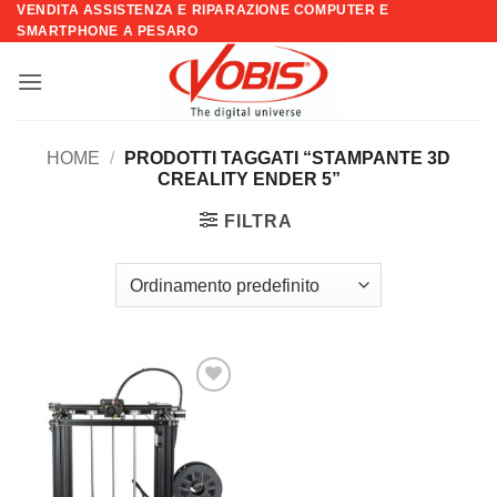
VENDITA ASSISTENZA E RIPARAZIONE COMPUTER E
Salta
SMARTPHONE A PESARO
ai
contenuti
HOME
/
PRODOTTI TAGGATI “STAMPANTE 3D
CREALITY ENDER 5”
FILTRA
Aggiungi
alla lista
dei
desideri