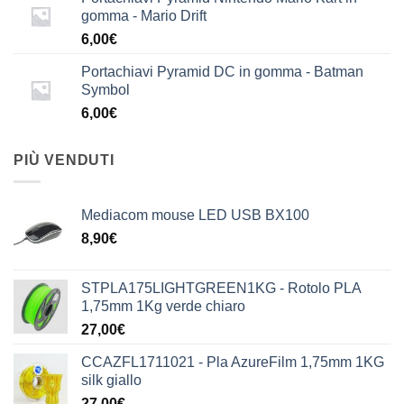
gomma - Mario Drift
6,00
€
Portachiavi Pyramid DC in gomma - Batman
Symbol
6,00
€
PIÙ VENDUTI
Mediacom mouse LED USB BX100
8,90
€
STPLA175LIGHTGREEN1KG - Rotolo PLA
1,75mm 1Kg verde chiaro
27,00
€
CCAZFL1711021 - Pla AzureFilm 1,75mm 1KG
silk giallo
27,00
€