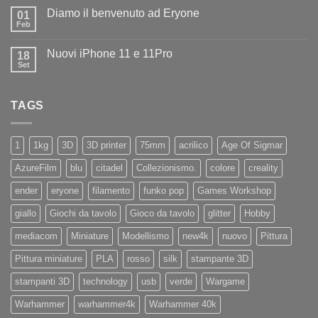
commento
Iliad
Diamo il benvenuto ad Eryone
su
01
Disponibile
Feb
Nessun
in
commento
negozio
su
la
Nuovi iPhone 11 e 11Pro
18
Diamo
nuovissima
il
Set
Artillery
Nessun
benvenuto
Sidewinder
commento
ad
su
X4
Eryone
Nuovi
PRO
TAGS
iPhone
11
e
11Pro
1
1kg
3D
3D printer
75mm
acrilico
Age Of Sigmar
AzureFilm
blu
citadel
Collezionismo.
colore
creality
ender
eryone
filamento
funko pop
Games Workshop
giallo
Giochi da tavolo
Gioco da tavolo
glitter
Hobby
mediacom
Miniature
Modellismo
new4k
nuovo
Pittura
Pittura miniature
PLA
rosso
silk
stampante 3D
stampanti 3D
technology
usb
verde
Wargame
Warhammer
warhammer4k
Warhammer 40k