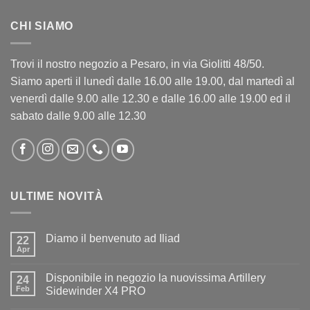
CHI SIAMO
Trovi il nostro negozio a Pesaro, in via Giolitti 48/50.
Siamo aperti il lunedì dalle 16.00 alle 19.00, dal martedì al
venerdì dalle 9.00 alle 12.30 e dalle 16.00 alle 19.00 ed il
sabato dalle 9.00 alle 12.30
ULTIME NOVITÀ
Diamo il benvenuto ad Iliad
22
Apr
Nessun
commento
su
Disponibile in negozio la nuovissima Artillery
24
Diamo
il
Feb
Sidewinder X4 PRO
benvenuto
Nessun
ad