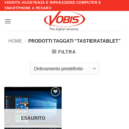
VENDITA ASSISTENZA E RIPARAZIONE COMPUTER E
Salta
SMARTPHONE A PESARO
ai
contenuti
HOME
/
PRODOTTI TAGGATI “TASTIERATABLET”
FILTRA
Aggiungi
alla lista
dei
desideri
ESAURITO