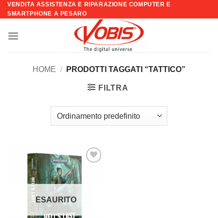
VENDITA ASSISTENZA E RIPARAZIONE COMPUTER E
Salta
SMARTPHONE A PESARO
ai
contenuti
HOME
/
PRODOTTI TAGGATI “TATTICO”
FILTRA
Aggiungi
alla lista
dei
desideri
ESAURITO