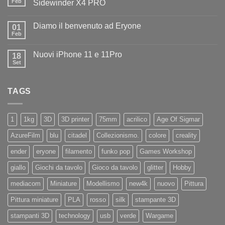
il
Feb
Sidewinder X4 PRO
benvenuto
Nessun
ad
commento
Iliad
Diamo il benvenuto ad Eryone
su
01
Disponibile
Feb
Nessun
in
commento
negozio
su
la
Nuovi iPhone 11 e 11Pro
18
Diamo
nuovissima
il
Set
Artillery
Nessun
benvenuto
Sidewinder
commento
ad
su
X4
Eryone
Nuovi
PRO
TAGS
iPhone
11
e
11Pro
1
1kg
3D
3D printer
75mm
acrilico
Age Of Sigmar
AzureFilm
blu
citadel
Collezionismo.
colore
creality
ender
eryone
filamento
funko pop
Games Workshop
giallo
Giochi da tavolo
Gioco da tavolo
glitter
Hobby
mediacom
Miniature
Modellismo
new4k
nuovo
Pittura
Pittura miniature
PLA
rosso
silk
stampante 3D
stampanti 3D
technology
usb
verde
Wargame