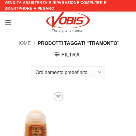
VENDITA ASSISTENZA E RIPARAZIONE COMPUTER E
Salta
SMARTPHONE A PESARO
ai
contenuti
HOME
/
PRODOTTI TAGGATI “TRAMONTO”
FILTRA
Aggiungi
alla lista
dei
desideri