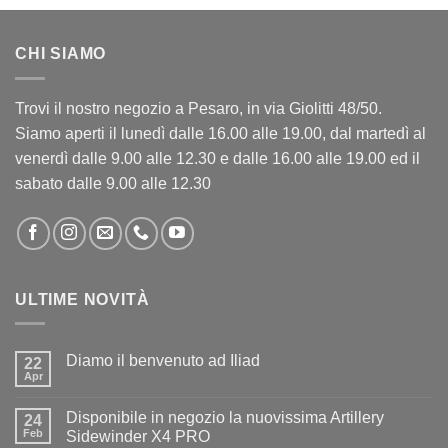
CHI SIAMO
Trovi il nostro negozio a Pesaro, in via Giolitti 48/50.
Siamo aperti il lunedì dalle 16.00 alle 19.00, dal martedì al
venerdì dalle 9.00 alle 12.30 e dalle 16.00 alle 19.00 ed il
sabato dalle 9.00 alle 12.30
ULTIME NOVITÀ
Diamo il benvenuto ad Iliad
22
Apr
Nessun
commento
su
Disponibile in negozio la nuovissima Artillery
24
Diamo
il
Feb
Sidewinder X4 PRO
benvenuto