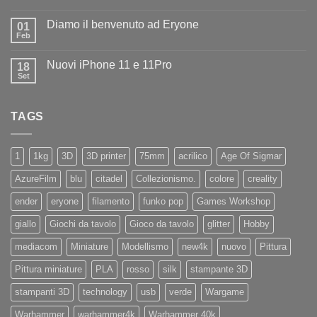
Nessun
ad
commento
Iliad
Diamo il benvenuto ad Eryone
su
01
Disponibile
Feb
Nessun
in
commento
negozio
su
la
Nuovi iPhone 11 e 11Pro
18
Diamo
nuovissima
il
Set
Artillery
Nessun
benvenuto
Sidewinder
commento
ad
su
X4
Eryone
Nuovi
PRO
TAGS
iPhone
11
e
11Pro
1
1kg
3D
3D printer
75mm
acrilico
Age Of Sigmar
AzureFilm
blu
citadel
Collezionismo.
colore
creality
ender
eryone
filamento
funko pop
Games Workshop
giallo
Giochi da tavolo
Gioco da tavolo
glitter
Hobby
mediacom
Miniature
Modellismo
new4k
nuovo
Pittura
Pittura miniature
PLA
rosso
silk
stampante 3D
stampanti 3D
technology
usb
verde
Wargame
Warhammer
warhammer4k
Warhammer 40k