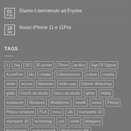
Nessun
ad
commento
Iliad
Diamo il benvenuto ad Eryone
su
01
Disponibile
Feb
Nessun
in
commento
negozio
su
la
Nuovi iPhone 11 e 11Pro
18
Diamo
nuovissima
il
Set
Artillery
Nessun
benvenuto
Sidewinder
commento
ad
su
X4
Eryone
Nuovi
PRO
TAGS
iPhone
11
e
11Pro
1
1kg
3D
3D printer
75mm
acrilico
Age Of Sigmar
AzureFilm
blu
citadel
Collezionismo.
colore
creality
ender
eryone
filamento
funko pop
Games Workshop
giallo
Giochi da tavolo
Gioco da tavolo
glitter
Hobby
mediacom
Miniature
Modellismo
new4k
nuovo
Pittura
Pittura miniature
PLA
rosso
silk
stampante 3D
stampanti 3D
technology
usb
verde
Wargame
Warhammer
warhammer4k
Warhammer 40k