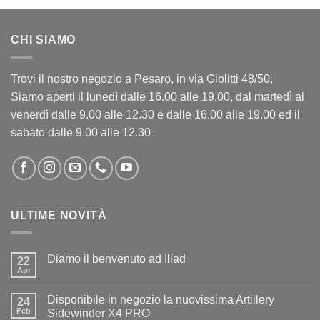
CHI SIAMO
Trovi il nostro negozio a Pesaro, in via Giolitti 48/50.
Siamo aperti il lunedì dalle 16.00 alle 19.00, dal martedì al
venerdì dalle 9.00 alle 12.30 e dalle 16.00 alle 19.00 ed il
sabato dalle 9.00 alle 12.30
ULTIME NOVITÀ
Diamo il benvenuto ad Iliad
22
Apr
Nessun
commento
su
Disponibile in negozio la nuovissima Artillery
24
Diamo
il
Feb
Sidewinder X4 PRO
benvenuto