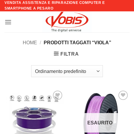
VENDITA ASSISTENZA E RIPARAZIONE COMPUTER E
Salta
SMARTPHONE A PESARO
ai
contenuti
HOME
/
PRODOTTI TAGGATI “VIOLA”
FILTRA
Aggiungi
Aggiungi
alla lista
alla lista
dei
dei
desideri
desideri
ESAURITO