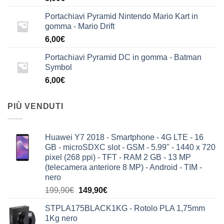
Portachiavi Pyramid Nintendo Mario Kart in
gomma - Mario Drift
6,00
€
Portachiavi Pyramid DC in gomma - Batman
Symbol
6,00
€
PIÙ VENDUTI
Huawei Y7 2018 - Smartphone - 4G LTE - 16
GB - microSDXC slot - GSM - 5.99" - 1440 x 720
pixel (268 ppi) - TFT - RAM 2 GB - 13 MP
(telecamera anteriore 8 MP) - Android - TIM -
nero
Il
Il
199,90
€
149,90
€
prezzo
prezzo
STPLA175BLACK1KG - Rotolo PLA 1,75mm
originale
attuale
1Kg nero
era:
è: