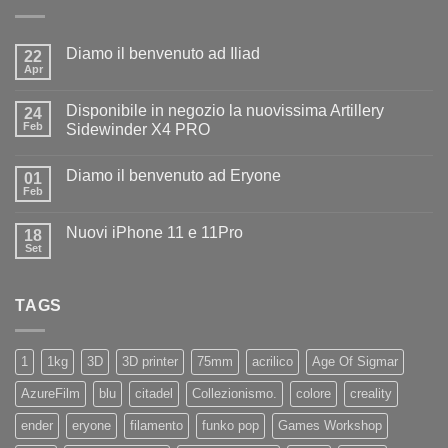
Diamo il benvenuto ad Iliad
22
Apr
Nessun
commento
su
Disponibile in negozio la nuovissima Artillery
24
Diamo
il
Feb
Sidewinder X4 PRO
benvenuto
Nessun
ad
commento
Iliad
Diamo il benvenuto ad Eryone
su
01
Disponibile
Feb
Nessun
in
commento
negozio
su
la
Nuovi iPhone 11 e 11Pro
18
Diamo
nuovissima
il
Set
Artillery
Nessun
benvenuto
Sidewinder
commento
ad
su
X4
Eryone
Nuovi
PRO
TAGS
iPhone
11
e
11Pro
1
1kg
3D
3D printer
75mm
acrilico
Age Of Sigmar
AzureFilm
blu
citadel
Collezionismo.
colore
creality
ender
eryone
filamento
funko pop
Games Workshop