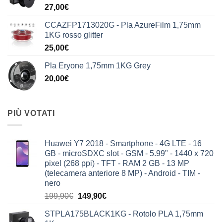
27,00
€
199,90€.
149,90€.
CCAZFP1713020G - Pla AzureFilm 1,75mm
1KG rosso glitter
25,00
€
Pla Eryone 1,75mm 1KG Grey
20,00
€
PIÙ VOTATI
Huawei Y7 2018 - Smartphone - 4G LTE - 16
GB - microSDXC slot - GSM - 5.99" - 1440 x 720
pixel (268 ppi) - TFT - RAM 2 GB - 13 MP
(telecamera anteriore 8 MP) - Android - TIM -
nero
Il
Il
199,90
€
149,90
€
prezzo
prezzo
STPLA175BLACK1KG - Rotolo PLA 1,75mm
originale
attuale