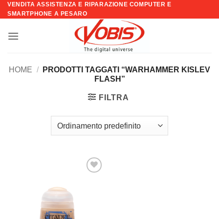
VENDITA ASSISTENZA E RIPARAZIONE COMPUTER E
Salta
SMARTPHONE A PESARO
ai
contenuti
HOME
/
PRODOTTI TAGGATI “WARHAMMER KISLEV
FLASH”
FILTRA
Aggiungi
alla lista
dei
desideri