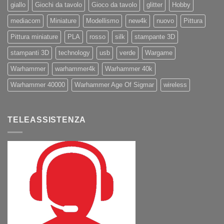
giallo
Giochi da tavolo
Gioco da tavolo
glitter
Hobby
mediacom
Miniature
Modellismo
new4k
nuovo
Pittura
Pittura miniature
PLA
rosso
silk
stampante 3D
stampanti 3D
technology
usb
verde
Wargame
Warhammer
warhammer4k
Warhammer 40k
Warhammer 40000
Warhammer Age Of Sigmar
wireless
TELEASSISTENZA