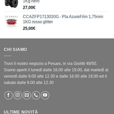
1Kg nero
era:
è:
27,00
€
199,90€.
149,90€.
CCAZFP1713020G - Pla AzureFilm 1,75mm
1KG rosso glitter
25,00
€
CHI SIAMO
Trovi il nostro negozio a Pesaro, in via Giolitti 48/50.
Siamo aperti il lunedì dalle 16.00 alle 19.00, dal martedì al
venerdì dalle 9.00 alle 12.30 e dalle 16.00 alle 19.00 ed il
sabato dalle 9.00 alle 12.30
ULTIME NOVITÀ