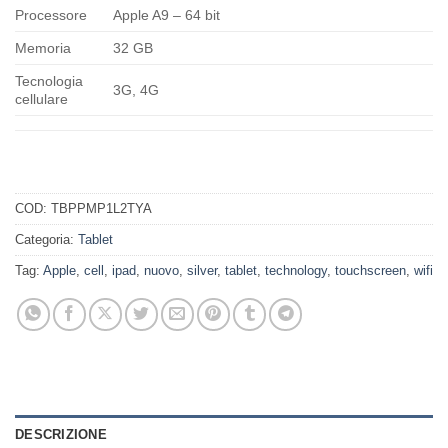
Processore
Apple A9 – 64 bit
Memoria
32 GB
Tecnologia
3G, 4G
cellulare
COD:
TBPPMP1L2TYA
Categoria:
Tablet
Tag:
Apple
,
cell
,
ipad
,
nuovo
,
silver
,
tablet
,
technology
,
touchscreen
,
wifi
DESCRIZIONE