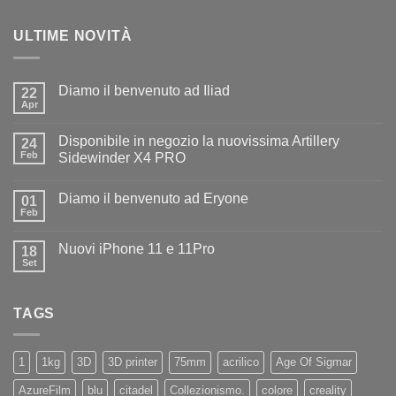
ULTIME NOVITÀ
Diamo il benvenuto ad Iliad
22
Apr
Nessun
commento
su
Disponibile in negozio la nuovissima Artillery
24
Diamo
il
Feb
Sidewinder X4 PRO
benvenuto
Nessun
ad
commento
Iliad
Diamo il benvenuto ad Eryone
su
01
Disponibile
Feb
Nessun
in
commento
negozio
su
la
Nuovi iPhone 11 e 11Pro
18
Diamo
nuovissima
il
Set
Artillery
Nessun
benvenuto
Sidewinder
commento
ad
su
X4
Eryone
Nuovi
PRO
TAGS
iPhone
11
e
11Pro
1
1kg
3D
3D printer
75mm
acrilico
Age Of Sigmar
AzureFilm
blu
citadel
Collezionismo.
colore
creality