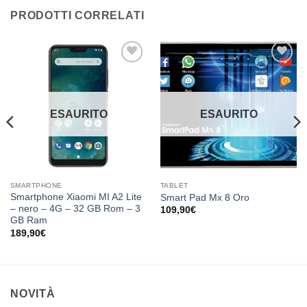
PRODOTTI CORRELATI
Aggiungi
Aggiungi
alla lista
alla lista
dei
dei
desideri
desideri
ESAURITO
ESAURITO
SMARTPHONE
TABLET
Smartphone Xiaomi MI A2 Lite
Smart Pad Mx 8 Oro
– nero – 4G – 32 GB Rom – 3
109,90
€
GB Ram
189,90
€
NOVITÀ