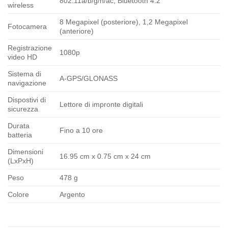
802.11a/b/g/n/ac, Bluetooth 4.2
wireless
8 Megapixel (posteriore), 1,2 Megapixel
Fotocamera
(anteriore)
Registrazione
1080p
video HD
Sistema di
A-GPS/GLONASS
navigazione
Dispostivi di
Lettore di impronte digitali
sicurezza
Durata
Fino a 10 ore
batteria
Dimensioni
16.95 cm x 0.75 cm x 24 cm
(LxPxH)
Peso
478 g
Colore
Argento