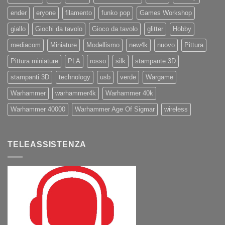
ender
eryone
filamento
funko pop
Games Workshop
giallo
Giochi da tavolo
Gioco da tavolo
glitter
Hobby
mediacom
Miniature
Modellismo
new4k
nuovo
Pittura
Pittura miniature
PLA
rosso
silk
stampante 3D
stampanti 3D
technology
usb
verde
Wargame
Warhammer
warhammer4k
Warhammer 40k
Warhammer 40000
Warhammer Age Of Sigmar
wireless
TELEASSISTENZA