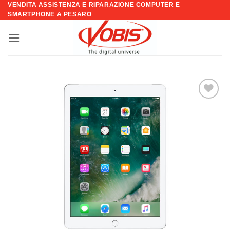
VENDITA ASSISTENZA E RIPARAZIONE COMPUTER E
Salta
SMARTPHONE A PESARO
ai
contenuti
Aggiungi
alla lista
dei
desideri