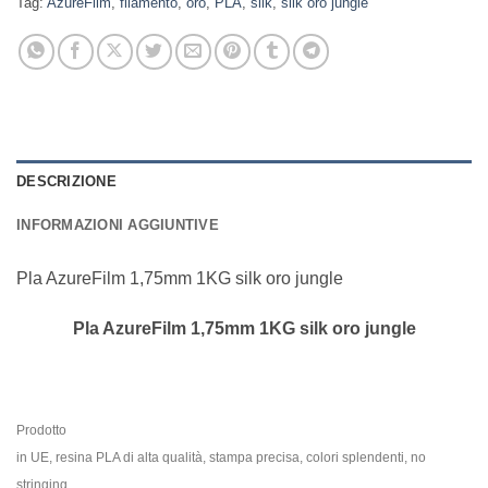
Tag:
AzureFilm
,
filamento
,
oro
,
PLA
,
silk
,
silk oro jungle
DESCRIZIONE
INFORMAZIONI AGGIUNTIVE
Pla AzureFilm 1,75mm 1KG silk oro jungle
Pla AzureFilm 1,75mm 1KG silk oro jungle
Prodotto
in UE, resina PLA di alta qualità, stampa precisa, colori splendenti, no
stringing,