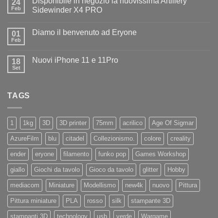
Disponibile in negozio la nuovissima Artillery
24
Diamo
il
Feb
Sidewinder X4 PRO
benvenuto
Nessun
ad
commento
Iliad
Diamo il benvenuto ad Eryone
su
01
Disponibile
Feb
Nessun
in
commento
negozio
su
la
Nuovi iPhone 11 e 11Pro
18
Diamo
nuovissima
il
Set
Artillery
Nessun
benvenuto
Sidewinder
commento
ad
su
X4
Eryone
Nuovi
PRO
TAGS
iPhone
11
e
11Pro
1
1kg
3D
3D printer
75mm
acrilico
Age Of Sigmar
AzureFilm
blu
citadel
Collezionismo.
colore
creality
ender
eryone
filamento
funko pop
Games Workshop
giallo
Giochi da tavolo
Gioco da tavolo
glitter
Hobby
mediacom
Miniature
Modellismo
new4k
nuovo
Pittura
Pittura miniature
PLA
rosso
silk
stampante 3D
stampanti 3D
technology
usb
verde
Wargame