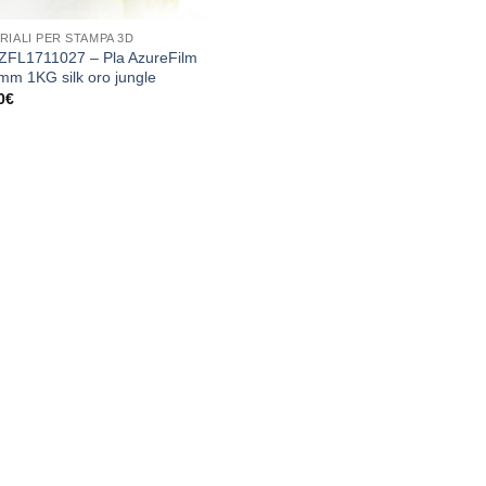
RIALI PER STAMPA 3D
FL1711027 – Pla AzureFilm
mm 1KG silk oro jungle
0
€