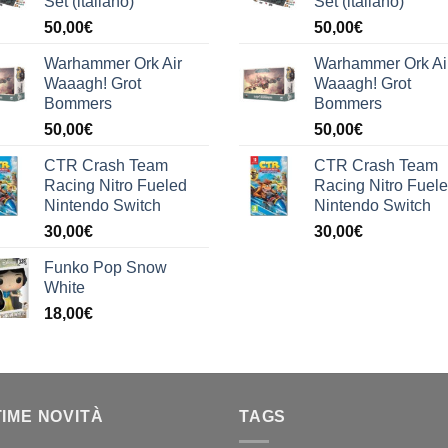
Set (italiano)
Set (italiano)
50,00
€
50,00
€
Warhammer Ork Air
Warhammer Ork Ai
Waaagh! Grot
Waaagh! Grot
Bommers
Bommers
50,00
€
50,00
€
CTR Crash Team
CTR Crash Team
Racing Nitro Fueled
Racing Nitro Fuel
Nintendo Switch
Nintendo Switch
30,00
€
30,00
€
Funko Pop Snow
White
18,00
€
TIME NOVITÀ
TAGS