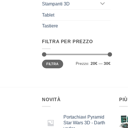
Stampanti 3D
Tablet
Tastiere
FILTRA PER PREZZO
Prezzo
Prezzo
Prezzo:
20€
—
30€
FILTRA
Min
Max
NOVITÀ
PIÙ
Portachiavi Pyramid
Star Wars 3D - Darth