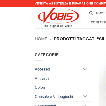
Salta
VENDITA ASSISTENZA E RIPARAZIONE COMP
ai
COMP
contenuti
CONTATT
HOME
/
PRODOTTI TAGGATI “SI
CATEGORIE
Accessori
Antivirus
Colori
Console e Videogiochi