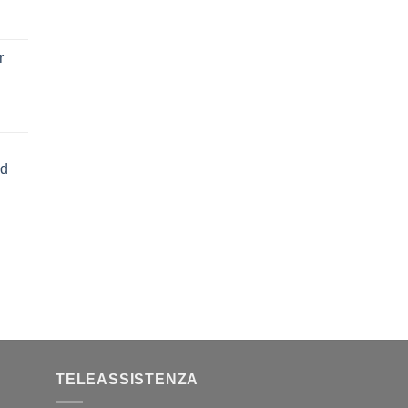
r
ed
TELEASSISTENZA