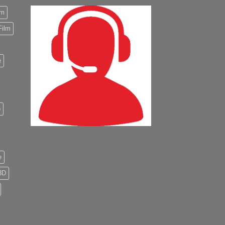
m
Film
e
o
e
3D