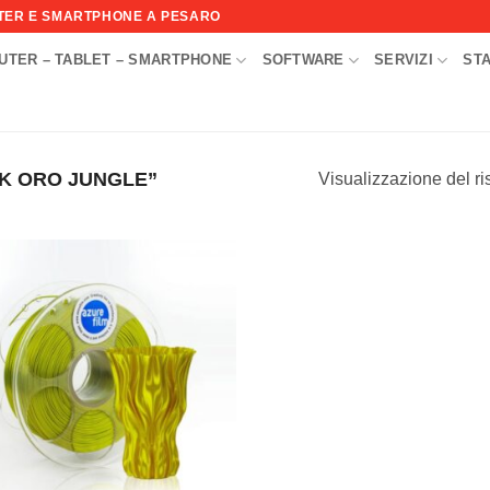
UTER E SMARTPHONE A PESARO
UTER – TABLET – SMARTPHONE
SOFTWARE
SERVIZI
ST
I
LK ORO JUNGLE”
Visualizzazione del ri
Aggiungi
alla lista
dei
desideri