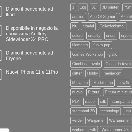
1
1kg
3D
3D printer
75m
Diamo il benvenuto ad
Iliad
acrilico
Age Of Sigmar
Azure
Nessun
commento
blu
citadel
Collezionismo.
Disponibile in negozio la
su
Diamo
nuovissima Artillery
colore
creality
ender
eryon
il
Sidewinder X4 PRO
benvenuto
ad
filamento
funko pop
Nessun
Iliad
commento
Diamo il benvenuto ad
su
Games Workshop
giallo
Disponibile
Eryone
in
Giochi da tavolo
Gioco da tavol
negozio
Nessun
la
commento
Nuovi iPhone 11 e 11Pro
nuovissima
su
glitter
Hobby
mediacom
Artillery
Diamo
Nessun
Sidewinder
il
commento
Miniature
Modellismo
new4k
X4
benvenuto
su
PRO
ad
Nuovi
Eryone
nuovo
Pittura
Pittura miniatur
iPhone
11
e
PLA
rosso
silk
stampante 
11Pro
stampanti 3D
technology
usb
verde
Wargame
Warhammer
warhammer4k
Warhammer 40k