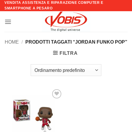
VENDITA ASSISTENZA E RIPARAZIONE COMPUTER E
Salta
SMARTPHONE A PESARO
ai
contenuti
HOME
/
PRODOTTI TAGGATI “JORDAN FUNKO POP”
FILTRA
Aggiungi
alla lista
dei
desideri