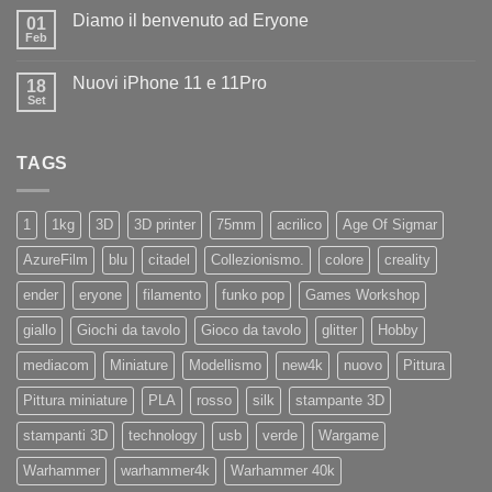
commento
Iliad
Diamo il benvenuto ad Eryone
su
01
Disponibile
Feb
Nessun
in
commento
negozio
su
la
Nuovi iPhone 11 e 11Pro
18
Diamo
nuovissima
il
Set
Artillery
Nessun
benvenuto
Sidewinder
commento
ad
su
X4
Eryone
Nuovi
PRO
TAGS
iPhone
11
e
11Pro
1
1kg
3D
3D printer
75mm
acrilico
Age Of Sigmar
AzureFilm
blu
citadel
Collezionismo.
colore
creality
ender
eryone
filamento
funko pop
Games Workshop
giallo
Giochi da tavolo
Gioco da tavolo
glitter
Hobby
mediacom
Miniature
Modellismo
new4k
nuovo
Pittura
Pittura miniature
PLA
rosso
silk
stampante 3D
stampanti 3D
technology
usb
verde
Wargame
Warhammer
warhammer4k
Warhammer 40k