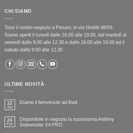
CHI SIAMO
Trovi il nostro negozio a Pesaro, in via Giolitti 48/50.
Siamo aperti il lunedì dalle 16.00 alle 19.00, dal martedì al
venerdì dalle 9.00 alle 12.30 e dalle 16.00 alle 19.00 ed il
sabato dalle 9.00 alle 12.30
ULTIME NOVITÀ
Diamo il benvenuto ad Iliad
22
Apr
Nessun
commento
su
Disponibile in negozio la nuovissima Artillery
24
Diamo
il
Feb
Sidewinder X4 PRO
benvenuto
Nessun
ad