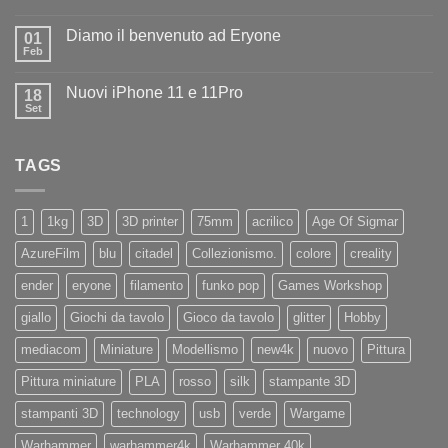
Nessun
ad
commento
Iliad
Diamo il benvenuto ad Eryone
su
01
Disponibile
Feb
Nessun
in
commento
negozio
su
la
Nuovi iPhone 11 e 11Pro
18
Diamo
nuovissima
il
Set
Artillery
Nessun
benvenuto
Sidewinder
commento
ad
su
X4
Eryone
Nuovi
PRO
TAGS
iPhone
11
e
11Pro
1
1kg
3D
3D printer
75mm
acrilico
Age Of Sigmar
AzureFilm
blu
citadel
Collezionismo.
colore
creality
ender
eryone
filamento
funko pop
Games Workshop
giallo
Giochi da tavolo
Gioco da tavolo
glitter
Hobby
mediacom
Miniature
Modellismo
new4k
nuovo
Pittura
Pittura miniature
PLA
rosso
silk
stampante 3D
stampanti 3D
technology
usb
verde
Wargame
Warhammer
warhammer4k
Warhammer 40k