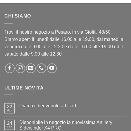
CHI SIAMO
Trovi il nostro negozio a Pesaro, in via Giolitti 48/50.
Siamo aperti il lunedì dalle 16.00 alle 19.00, dal martedì al
venerdì dalle 9.00 alle 12.30 e dalle 16.00 alle 19.00 ed il
sabato dalle 9.00 alle 12.30
ULTIME NOVITÀ
Diamo il benvenuto ad Iliad
22
Apr
Nessun
commento
su
Disponibile in negozio la nuovissima Artillery
24
Diamo
il
Feb
Sidewinder X4 PRO
benvenuto