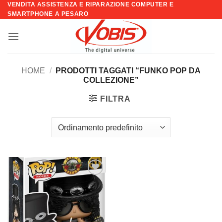
VENDITA ASSISTENZA E RIPARAZIONE COMPUTER E
Salta
SMARTPHONE A PESARO
ai
contenuti
HOME
/
PRODOTTI TAGGATI “FUNKO POP DA
COLLEZIONE”
FILTRA
Aggiungi
alla lista
dei
desideri