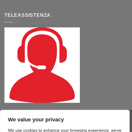
TELEASSISTENZA
We value your privacy
Visa
PayPal
MasterCard
Cash
CartaSi
American
On
Express
We use cookies to enhance your browsing experience, serve
COMPUTER – TABLET – SMARTPHONE
SOFTWARE
SERVIZI