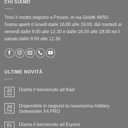
CHI SIAMO
Trovi il nostro negozio a Pesaro, in via Giolitti 48/50.
Siamo aperti il lunedì dalle 16.00 alle 19.00, dal martedì al
venerdì dalle 9.00 alle 12.30 e dalle 16.00 alle 19.00 ed il
sabato dalle 9.00 alle 12.30
ULTIME NOVITÀ
Diamo il benvenuto ad Iliad
22
Apr
Nessun
commento
su
Disponibile in negozio la nuovissima Artillery
24
Diamo
il
Feb
Sidewinder X4 PRO
benvenuto
Nessun
ad
commento
Iliad
Diamo il benvenuto ad Eryone
su
01
Disponibile