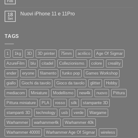
Feb
Nessun
in
commento
negozio
su
la
Nuovi iPhone 11 e 11Pro
18
Diamo
nuovissima
il
Set
Artillery
Nessun
benvenuto
Sidewinder
commento
ad
su
X4
Eryone
Nuovi
PRO
TAGS
iPhone
11
e
11Pro
1
1kg
3D
3D printer
75mm
acrilico
Age Of Sigmar
AzureFilm
blu
citadel
Collezionismo.
colore
creality
ender
eryone
filamento
funko pop
Games Workshop
giallo
Giochi da tavolo
Gioco da tavolo
glitter
Hobby
mediacom
Miniature
Modellismo
new4k
nuovo
Pittura
Pittura miniature
PLA
rosso
silk
stampante 3D
stampanti 3D
technology
usb
verde
Wargame
Warhammer
warhammer4k
Warhammer 40k
Warhammer 40000
Warhammer Age Of Sigmar
wireless