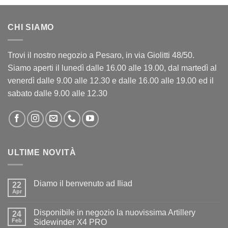
CHI SIAMO
Trovi il nostro negozio a Pesaro, in via Giolitti 48/50.
Siamo aperti il lunedì dalle 16.00 alle 19.00, dal martedì al
venerdì dalle 9.00 alle 12.30 e dalle 16.00 alle 19.00 ed il
sabato dalle 9.00 alle 12.30
ULTIME NOVITÀ
Diamo il benvenuto ad Iliad
22
Apr
Nessun
commento
su
Disponibile in negozio la nuovissima Artillery
24
Diamo
il
Feb
Sidewinder X4 PRO
benvenuto