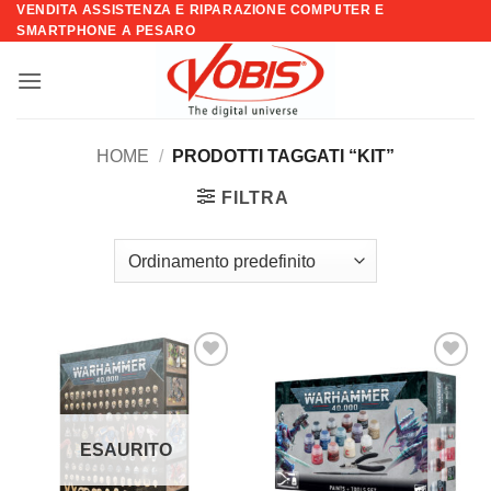
VENDITA ASSISTENZA E RIPARAZIONE COMPUTER E
Salta
SMARTPHONE A PESARO
ai
contenuti
HOME
/
PRODOTTI TAGGATI “KIT”
FILTRA
Aggiungi
Aggiungi
alla lista
alla lista
dei
dei
desideri
desideri
ESAURITO