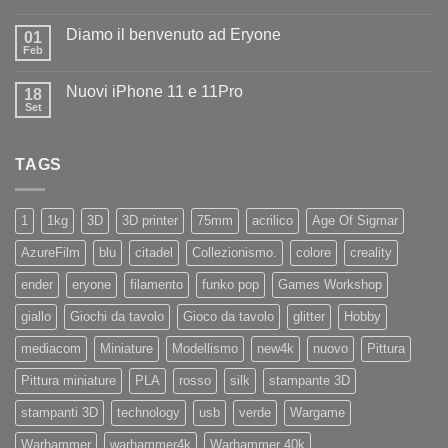
Nessun
ad
commento
Iliad
Diamo il benvenuto ad Eryone
su
01
Disponibile
Feb
Nessun
in
commento
negozio
su
la
Nuovi iPhone 11 e 11Pro
18
Diamo
nuovissima
il
Set
Artillery
Nessun
benvenuto
Sidewinder
commento
ad
su
X4
Eryone
Nuovi
PRO
TAGS
iPhone
11
e
11Pro
1
1kg
3D
3D printer
75mm
acrilico
Age Of Sigmar
AzureFilm
blu
citadel
Collezionismo.
colore
creality
ender
eryone
filamento
funko pop
Games Workshop
giallo
Giochi da tavolo
Gioco da tavolo
glitter
Hobby
mediacom
Miniature
Modellismo
new4k
nuovo
Pittura
Pittura miniature
PLA
rosso
silk
stampante 3D
stampanti 3D
technology
usb
verde
Wargame
Warhammer
warhammer4k
Warhammer 40k