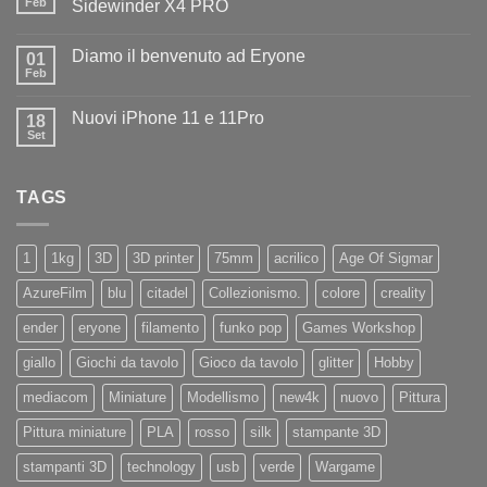
il
Feb
Sidewinder X4 PRO
benvenuto
Nessun
ad
commento
Iliad
Diamo il benvenuto ad Eryone
su
01
Disponibile
Feb
Nessun
in
commento
negozio
su
la
Nuovi iPhone 11 e 11Pro
18
Diamo
nuovissima
il
Set
Artillery
Nessun
benvenuto
Sidewinder
commento
ad
su
X4
Eryone
Nuovi
PRO
TAGS
iPhone
11
e
11Pro
1
1kg
3D
3D printer
75mm
acrilico
Age Of Sigmar
AzureFilm
blu
citadel
Collezionismo.
colore
creality
ender
eryone
filamento
funko pop
Games Workshop
giallo
Giochi da tavolo
Gioco da tavolo
glitter
Hobby
mediacom
Miniature
Modellismo
new4k
nuovo
Pittura
Pittura miniature
PLA
rosso
silk
stampante 3D
stampanti 3D
technology
usb
verde
Wargame