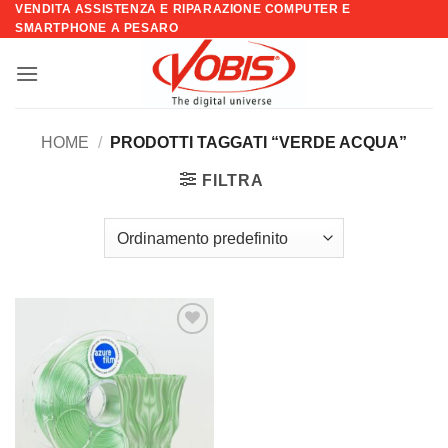
VENDITA ASSISTENZA E RIPARAZIONE COMPUTER E
Salta
SMARTPHONE A PESARO
ai
contenuti
HOME
/
PRODOTTI TAGGATI “VERDE ACQUA”
FILTRA
Aggiungi
alla lista
dei
desideri